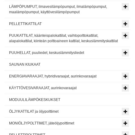
LÄMPÖPUMPUT, ilmavesilämpöpumput, ilmalämpöpumput,
maalämpöpumput, käyttövesilämpöpumput
PELLETTIKATTILAT
PUUKATTILAT, käänteispalokattilat, vaihtopolttokattilat,
alapalokattilat, kiinteän polttoaineen kattilat, keskuslämmityskattilat
PUUHELLAT, puuliedet, keskuslämmitysliedet
SAUNAN KIUKAAT
ENERGIAVARAAJAT, hybridivaraajat, aurinkovaraajat
KÄYTTÖVESIVARAAJAT, aurinkovaraajat
MODUULILÄMPÖKESKUKSET
ÖLJYKATTILAT ja öljypolttimet
MONIÖLJYPOLTTIMET, jäteöljypolttimet