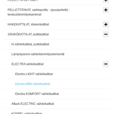
PELLETTIPOLTTIMET
PELLETTITAKAT, vaihtopoltto - (puu/pelletti) -
keskuslämmityskamiinat
HAKEKATTILAT, stokerikattilat
SÄHKÖKATTILAT, putkikattilat
H-sähkökattilat, putkikattilat
Lämpöparoni-sähkölämmityselementti
ELECTRA sähkökattilat
Electra LIGHT sähkökattilat
Electra MINI sähkökattilat
Electra KOMFORT sähkökattilat
Attack ELECTRIC sähkökattilat
KOSPEL sähkökattilat