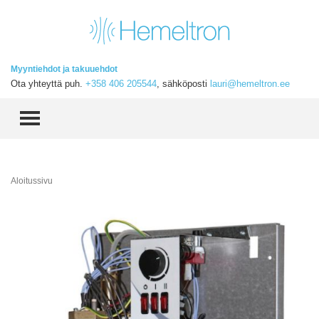
Myyntiehdot ja takuuehdot
Ota yhteyttä puh.
+358 406 205544
, sähköposti
lauri@hemeltron.ee
TOGGLE MENU
Aloitussivu