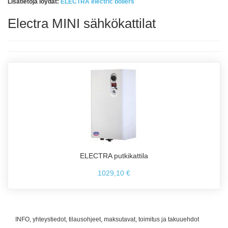
Lisätietoja löydät:
ELECTRA electric boilers
Electra MINI sähkökattilat
ELECTRA putkikattila
1029,10 €
INFO, yhteystiedot, tilausohjeet, maksutavat, toimitus ja takuuehdot