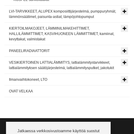
LVI-TARVIKKEET, ALUPEX komposiittijärjestelmä, pumppuryhmät,
lämmönsäätimet, paisunta-astiat, lämpöjohtopumput
KIERTOILMAKOJEET, LÄMMINILMAKEHITTIMET,
HALLILÄMMITTIMET, KASVIHUONEEN LÄMMITTIMET, kamiinat,
kevyttakat, valmistakat
PANEELIRADIAATTORIT
VESIKIERTOINEN LATTIALÄMMITYS, lattialämmitystarvikkeet,
lattialämmityksen säätöjärjestelmä, lattialämmitysputket, jakotukit
Ilmanvaihtokoneet, LTO
OVAT VELKAA
Jatkaessa verkkosivustoamme käyttöä suostut